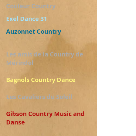
Couleur Country
Exel Dance 31
Auzonnet Country
Les amis de la Country de
Mérindol
Bagnols Country Dance
Les Cavaliers du Soleil
Gibson Country Music and
Danse