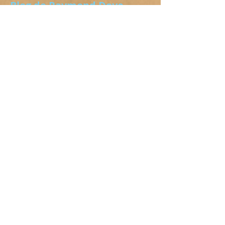
Blog de Raymond Doye
Country France
Rachael McEnaney
Daniel Trepat